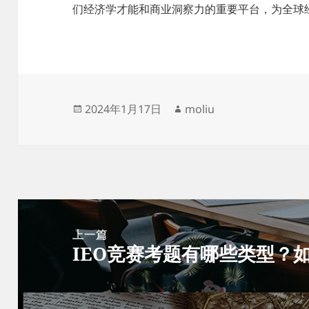
们经济学才能和商业洞察力的重要平台，为全球
发
作
2024年1月17日
moliu
布
者
于
文
章
上一篇
IEO竞赛考题有哪些类型？如
导
上
航
篇
文