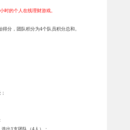
5小时的个人在线理财游戏。
始得分，团队积分为4个队员积分总和。
级；
：
选出1支团队（4人）；