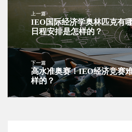
文
章
上一篇
IEO国际经济学奥林匹克有
导
上
日程安排是怎样的？
航
篇
文
章：
下一篇
高水准奥赛！IEO经济竞赛
下
样的？
篇
文
章：