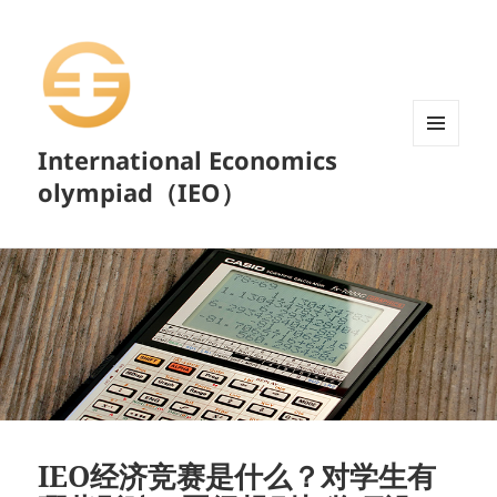
International Economics
菜单和
挂件
olympiad（IEO）
IEO经济竞赛是什么？对学生有