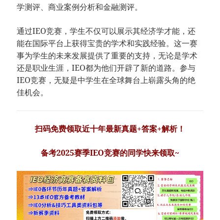
学测评、商业案例分析和金融测评。
通过IEO竞赛，学生不仅可以展示其经济学才能，还
能在国际平台上获得宝贵的学术和实践经验。这一赛
事为学生的未来发展提供了重要的支持，无论是学术
还是职业生涯，IEO都为他们开辟了新的道路。参与
IEO竞赛，无疑是中学生在全球舞台上崭露头角的绝
佳机会。
扫码免费领取近十年最新真题+答案+解析！
备考2025赛季IEO竞赛的同学快来领取~