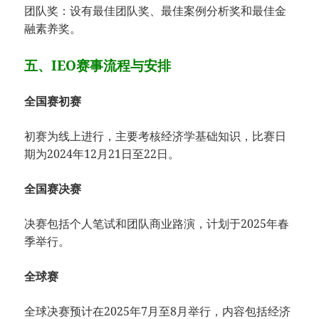
团队奖：设有最佳团队奖、最佳案例分析奖和最佳金
融素养奖。
五、IEO赛事流程与安排
全国赛初赛
初赛为线上进行，主要考核经济学基础知识，比赛日
期为2024年12月21日至22日。
全国赛决赛
决赛包括个人笔试和团队商业路演，计划于2025年春
季举行。
全球赛
全球决赛预计在2025年7月至8月举行，内容包括经济