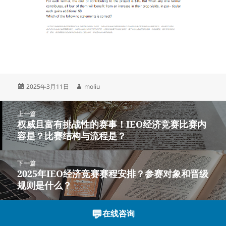
发
作
2025年3月11日
moliu
布
者
于
文
上一篇
章
权威且富有挑战性的赛事！IEO经济竞赛比赛内
上
导
容是？比赛结构与流程是？
篇
航
文
章：
下一篇
2025年IEO经济竞赛赛程安排？参赛对象和晋级
下
规则是什么？
篇
文
章：
💬
在线咨询
沪ICP备2023003166号-16