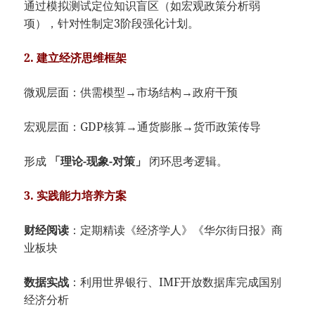
通过模拟测试定位知识盲区（如宏观政策分析弱
项），针对性制定3阶段强化计划。
​2. 建立经济思维框架​
微观层面：供需模型→市场结构→政府干预
宏观层面：GDP核算→通货膨胀→货币政策传导
形成 ​
​「理论-现象-对策」​
​ 闭环思考逻辑。
​3. 实践能力培养方案​
​财经阅读​
​：定期精读《经济学人》《华尔街日报》商
业板块
​数据实战​
​：利用世界银行、IMF开放数据库完成国别
经济分析