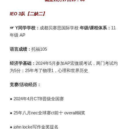
IEO 3队【二缺二】
☞ Y同学
学校：
成都贝赛思国际学校
年级/课程体系：
11
年级 AP
语言成绩：
托福105
经济学基础：
2024年5月参加AP宏微观考试，两门考试均
为5分；25年考了物理1，心理和世界历史
竞赛/活动经历：
● 2024年4月CTB晋级全国赛
● 25年八月nec全球赛ct前十 overall铜奖
● john locke写作金奖提名