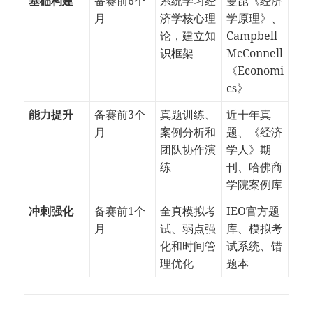
基础构建
备赛前6个
系统学习经
曼昆《经济
月
济学核心理
学原理》、
论，建立知
Campbell
识框架
McConnell
《Economi
cs》
能力提升
备赛前3个
真题训练、
近十年真
月
案例分析和
题、《经济
团队协作演
学人》期
练
刊、哈佛商
学院案例库
冲刺强化
备赛前1个
全真模拟考
IEO官方题
月
试、弱点强
库、模拟考
化和时间管
试系统、错
理优化
题本