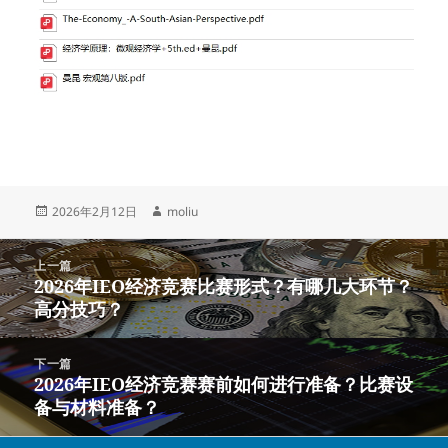
发
作
2026年2月12日
moliu
布
者
于
文
上一篇
章
2026年IEO经济竞赛比赛形式？有哪几大环节？
上
导
高分技巧？
篇
航
文
章：
下一篇
2026年IEO经济竞赛赛前如何进行准备？比赛设
下
备与材料准备？
篇
文