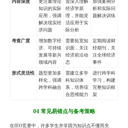
内容深度
更注重理论
需深入理解
加强案例分
知识的实际
经济学原
析和实际问
应用，强调
理，并能灵
题解决训练
解决现实经
活应用于实
济问题
际分析
考查广度
增加数字经
需要拓宽知
定期阅读财
济、可持续
识面，关注
经期刊，关
发展等新兴
经济前沿动
注全球经济
领域内容
态
事件
形式灵活性
题型更加多
需建立多学
进行跨学科
样化，强调
科知识体
学习，构建
跨学科融合
系，培养综
完整知识框
合思维能力
架
04 常见易错点与备考策略
在IEO竞赛中，许多学生并非因为知识点不懂而失