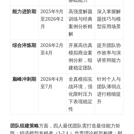
基础能力
能力进阶期
2025年9月
高强度解题
深入掌握解
至2026年2
训练与经典
题技巧与模
月
案例分析精
型应用场景
解
综合淬炼期
2026年2月
开展高仿真
提升团队协
至4月
模拟商业案
作效率与演
例分析，组
讲答辩能力
建稳定团队
巅峰冲刺期
2026年4月
全真模拟实
针对个人与
至7月
战环境，强
团队薄弱点
化限时压力
进行精细提
下表现稳定
升
性
团队组建策略
方面，四人最优团队需打造最佳能力矩
阵：经济模型专精者（1-2人）负责理论框架构建；财