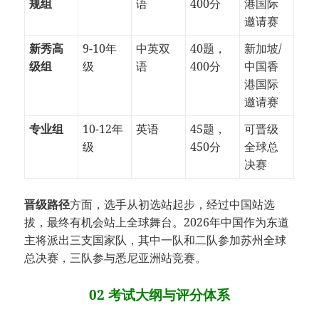
规组
语
400分
港国际
邀请赛
新秀高
9-10年
中英双
40题，
新加坡/
级组
级
语
400分
中国香
港国际
邀请赛
专业组
10-12年
英语
45题，
可晋级
级
450分
全球总
决赛
晋级路径
方面，选手从初选站起步，经过中国站选
拔，最终有机会站上全球舞台。2026年中国作为东道
主将派出三支国家队，其中一队和二队参加苏州全球
总决赛，三队参与悉尼亚洲站竞赛。
02 考试大纲与评分体系