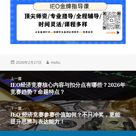
发
作
2026年2月27日
moliu
布
者
于
文
上一篇
章
IEO经济竞赛核心内容与扣分点有哪些？2026年
上
导
竞赛趋势？命题特点？
篇
航
文
章：
下一篇
IEO 经济竞赛参赛价值如何？不只冲奖，更能
下
提升思辨与表达能力！
篇
文