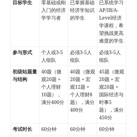
目标学生
零基础或刚
已掌握基础
已系统学习
入门的经济
经济学知识
AP/IB/A-
学学习者
的学生
Level经济
学课程，希
望挑战更高
难度的学生
参与形式
个人或3-5
必须3-5人
必须3-5人
人组队
组队
组队
初级站题量
40题（微
40题（微观
45题（微观
与结构
观20题 +
20题 + 宏
20题 + 宏
个人理财
观12题 +
观20题 +
10题），
个人理财8
国际经济与
满分400分
题），满分
时事5
400分
题），满分
450分
考试时长
60分钟
60分钟
60分钟