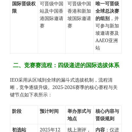
国际晋级权
可晋级中国
可晋级中国
唯一可晋级
限
站及中国香
香港和新加
全球总决赛
港国际邀请
坡国际邀请
的组别
，并
赛
赛
可参与新加
坡邀请赛及
AAEO亚洲
站
二、竞赛赛流程：四级递进的国际选拔体系
IEO采用从区域到全球的漏斗式选拔机制，流程清
晰，竞争逐级升级。2025-2026赛季的核心赛程与关
键节点如下表所示：
阶段
预计时间
举办形式与
核心内容与
地点
晋级规则
初选站
2025年12
线上测评，
内容
：仅进