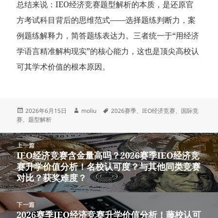
总结来说：IEO经济竞赛题型解析的本质，是还原官
方考试科目背后的思维范式——选择题练判断力，案
例题练解释力，简答题练表达力。三者统一于“用经济
学语言精准解构现实”的核心能力，这也是顶尖高校认
可其学术价值的根本原因。
发
作
标
2026年6月15日
moliu
2026赛季
、
IEO经济竞赛
、
国际竞
布
者
签
赛
、
题型解析
于
文
上一篇
章
IEO经济竞赛含金量高吗？2026赛季IEO经济竞
上
导
赛升学价值分析！名校认可度？与其他同类竞赛
篇
航
对比？获奖难度？
文
章：
下一篇
2026赛季IEO经济竞赛升学价值分析！藤校认可
下