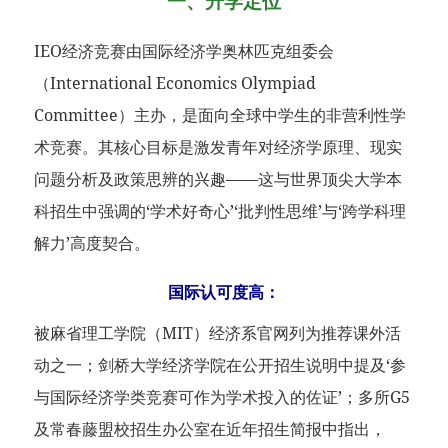
一、升学定位
IEO经济竞赛由国际经济学奥林匹克组委会
（International Economics Olympiad
Committee）主办，是面向全球中学生的非营利性学
术竞赛。其核心目标是激发青年对经济学原理、现实
问题分析及政策思辨的兴趣——这与世界顶尖大学本
科招生中强调的‘学术好奇心’‘批判性思维’与‘跨学科理
解力’高度契合。
国际认可度高：
被麻省理工学院（MIT）经济系官网列为推荐课外活
动之一；剑桥大学经济学院在公开招生说明中提及‘参
与国际经济学类竞赛可作为学术投入的佐证’；多所G5
及常春藤盟校招生办公室在近年招生简报中指出，