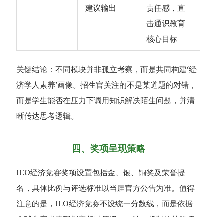
建议输出
责任感，直
击通识教育
核心目标
关键结论：不同模块并非孤立考察，而是共同构建‘经
济学人素养’画像。招生官关注的不是某道题的对错，
而是学生能否在压力下调用知识解决陌生问题，并清
晰传达思考逻辑。
四、奖项呈现策略
IEO经济竞赛奖项设置包括金、银、铜奖及荣誉提
名，具体比例与评选标准以当届官方公告为准。值得
注意的是，IEO经济竞赛不设统一分数线，而是依据