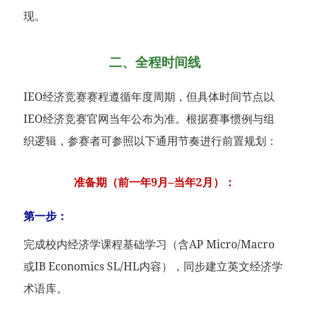
现。
二、全程时间线
IEO经济竞赛赛程遵循年度周期，但具体时间节点以
IEO经济竞赛官网当年公布为准。根据赛事惯例与组
织逻辑，参赛者可参照以下通用节奏进行前置规划：
准备期（前一年9月–当年2月）：
第一步：
完成校内经济学课程基础学习（含AP Micro/Macro
或IB Economics SL/HL内容），同步建立英文经济学
术语库。