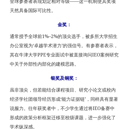
全球参赛者表现划定相对等级——这一机制使其奖项
天然具备国际可比性。
金奖：
通常授予全球前1%–2%的顶尖选手，被多所大学招生
办公室视为‘卓越学术潜力’的强信号。有参赛者表示，
其在牛津大学PPE专业面试中被直接询问IEO案例研究
中关于外部性内部化的建模思路。
银奖及铜奖：
虽非顶尖，但若能结合课程项目、研究小论文或校内
经济学社团领导经历形成‘能力证据链’，同样具有显著
说服力。往年获奖者中，不少学生通过将IEO备赛中
形成的政策分析框架迁移至校级课题，进一步强化了
学术纵深感。