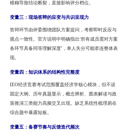
模糊导致结论断裂，直接影响评分档位。
变量三：现场答辩的应变与共识呈现力
答辩环节由评委围绕团队方案提问，考察即时反应与
观点一致性。官方说明中明确指出‘所有成员需对方案
各环节具备同等理解深度’，单人失分可能牵连整体表
现。
变量四：知识体系的结构性完整度
IEO经济竞赛考试范围覆盖经济学核心模块，但不设
固定大纲。历年真题显示，概念辨析、图表解读与政
策推演三类能力高频交叉出现。缺乏系统性梳理易在
综合题中暴露短板。
变量五：备赛节奏与反馈迭代频次