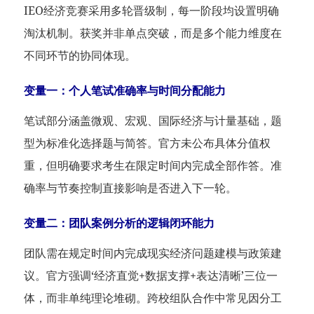
IEO经济竞赛采用多轮晋级制，每一阶段均设置明确
淘汰机制。获奖并非单点突破，而是多个能力维度在
不同环节的协同体现。
变量一：个人笔试准确率与时间分配能力
笔试部分涵盖微观、宏观、国际经济与计量基础，题
型为标准化选择题与简答。官方未公布具体分值权
重，但明确要求考生在限定时间内完成全部作答。准
确率与节奏控制直接影响是否进入下一轮。
变量二：团队案例分析的逻辑闭环能力
团队需在规定时间内完成现实经济问题建模与政策建
议。官方强调‘经济直觉+数据支撑+表达清晰’三位一
体，而非单纯理论堆砌。跨校组队合作中常见因分工